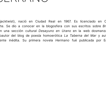
ojacktwist), nació en Ciudad Real en 1967. Es licenciado en 
Arte. Se dio a conocer en la blogosfera con sus escritos sobre
B
n una sección cultural
Desa
yuno en Urano
en la web dosmanzana
oautor del blog de poesía homoerótica
La Taberna del Mar
y aut
ente inédita. Su primera novela
Hermano
fué publicada por Eg