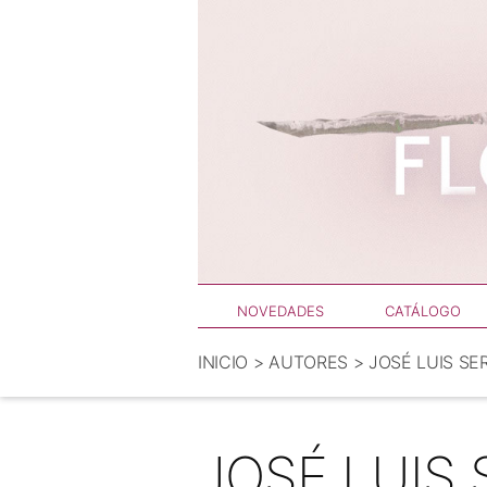
Saltar
al
contenido
NOVEDADES
CATÁLOGO
INICIO
>
AUTORES
>
JOSÉ LUIS S
JOSÉ LUIS